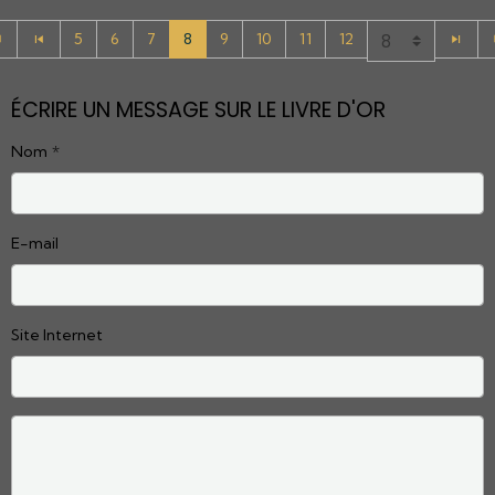
5
6
7
8
9
10
11
12
ÉCRIRE UN MESSAGE SUR LE LIVRE D'OR
Nom
E-mail
Site Internet