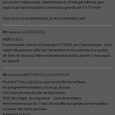
personne chaleureuse, talentueuse et d'une gentillesse sans
égal. Il sait ravir les petits comme les grands de 7 à 77 ans!!!
Pour tous vos événements, je recommande Lulu!
59
Hanane
Le 01/04/2024
MERCI LULU
Si on pouvait mettre 10 Grandes ETOILES, je n’hésiterai pas. Quel
talent de pouvoir solliciter l‘attention et la curiosité d‘un public
de 5ans et de nous faire entendre leur éclats de rire. ( nous aussi
les grands
60
charlene BERTHELON
Le 01/04/2024
Pour la 2° fois, LULU a su ravir et bluffé les enfants.
Au programme ateliers, close up, illusion.
LULU est devenu la star de la journée.
1h30 de magie, de suspense ... Que du bonheur.
Anniversaire pour les 11 ans de ma fille qui garde un merveilleux
souvenir de cette journée.
A bientôt LULU !