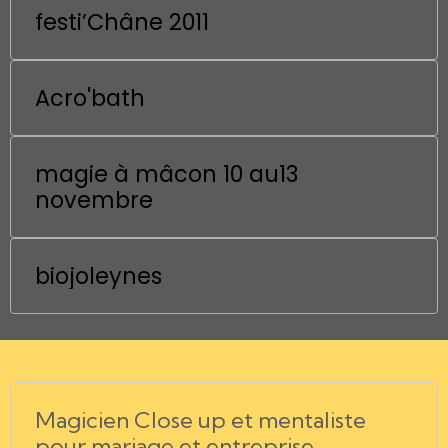
festi’Châne 2011
Acro'bath
magie à mâcon 10 au13
novembre
biojoleynes
Magicien Close up et mentaliste
pour mariage et entreprise.